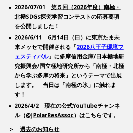
2026/07/01
第５回（2026年度）南極・
北極SDGs探究学習コンテスト
の応募要項
を公開しました！
2026/6/11 6月14日（日）に東京たま未
来メッセで開催される「
2026八王子環境フ
ェスティバル
」に多摩信用金庫/日本極地研
究振興会/国立極地研究所から「南極・北極
から学ぶ多摩の将来」というテーマで出展
します。
当日は「南極の氷」に触れま
す！
2026/4/2
現在の公式YouTubeチャンネ
ル（
@JPolarResAssoc
）はこちらです。
＞
過去のお知らせ