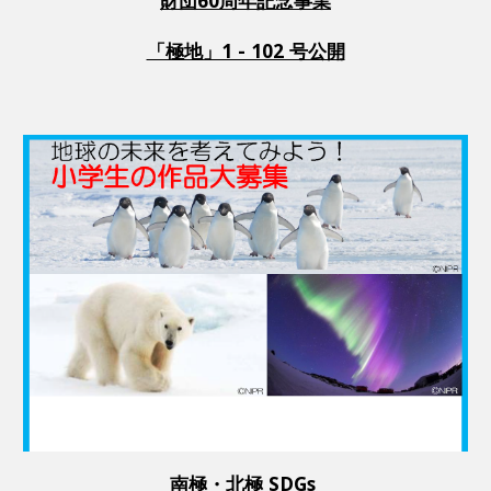
財団60周年記念事業
「極地」1 - 102 号公開
南極・北極 SDGs